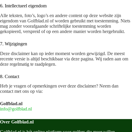
6. Intellectueel eigendom
Alle teksten, foto’s, logo’s en andere content op deze website zijn
eigendom van Golfblad.nl of worden gebruikt met toestemming. Niets
mag zonder voorafgaande schriftelijke toestemming worden
gekopieerd, verspreid of op een andere manier worden hergebruikt.
7. Wijzigingen
Deze disclaimer kan op ieder moment worden gewijzigd. De meest
recente versie is altijd beschikbaar via deze pagina. Wij raden aan om
deze regelmatig te raadplegen.
8. Contact
Heb je vragen of opmerkingen over deze disclaimer? Neem dan
contact met ons op via:
Golfblad.nl
info@golfblad.nl
Over Golfblad.nl
Golfblad.
nl
is
hét
online
platform
voor
golfers
die
meer
willen