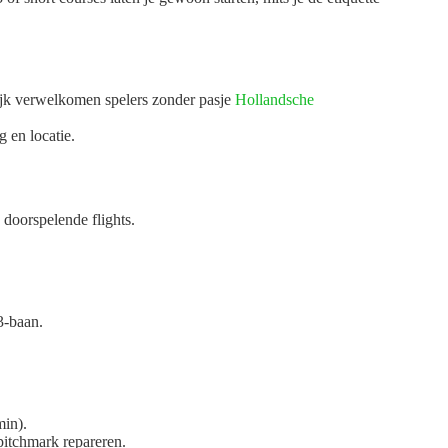
jk verwelkomen spelers zonder pasje
Hollandsche
 en locatie.
oor­spelende flights.
3-baan.
min).
pitchmark repareren.