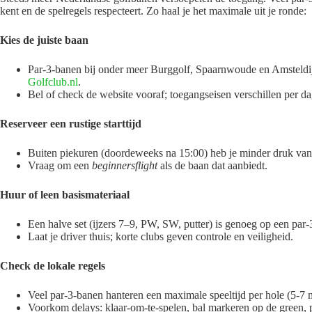
kent en de spel­regels respecteert. Zo haal je het maximale uit je ronde:
Kies de juiste baan
Par-3-banen bij onder meer Burggolf, Spaarnwoude en Amsteldi
Golfclub.nl
.
Bel of check de website vooraf; toegangseisen verschillen per dag
Reserveer een rustige starttijd
Buiten piekuren (doordeweeks na 15:00) heb je minder druk van d
Vraag om een
beginnersflight
als de baan dat aanbiedt.
Huur of leen basis­materiaal
Een halve set (ijzers 7–9, PW, SW, putter) is genoeg op een par-
Laat je driver thuis; korte clubs geven controle en veiligheid.
Check de lokale regels
Veel par-3-banen hanteren een maximale speeltijd per hole (5-7 
Voorkom delays: klaar-om-te-spelen, bal markeren op de green, 