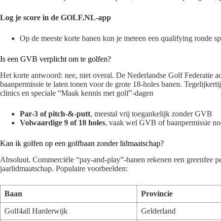
Log je score in de GOLF.NL-app
Op de meeste korte banen kun je meteen een qualifying ronde sp
Is een GVB verplicht om te golfen?
Het korte antwoord: nee, niet overal. De Nederlandse Golf Federatie a
baanpermissie te laten tonen voor de grote 18-holes banen. Tegelijkertij
clinics en speciale “Maak kennis met golf”-dagen
Par-3 of pitch-&-putt
, meestal vrij toegankelijk zonder GVB
Volwaardige 9 of 18 holes
, vaak wel GVB of baanpermissie nodi
Kan ik golfen op een golfbaan zonder lidmaatschap?
Absoluut. Commerciële “pay-and-play”-banen rekenen een greenfee per r
jaarlidmaatschap. Populaire voorbeelden:
Baan
Provincie
Golf4all Harderwijk
Gelderland