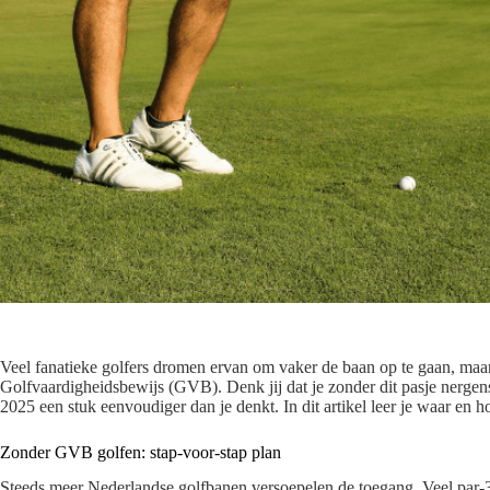
Veel fanatieke golfers dromen ervan om vaker de baan op te gaan, maar 
Golfvaardigheidsbewijs (GVB). Denk jij dat je zonder dit pasje nerg
2025 een stuk eenvoudiger dan je denkt. In dit artikel leer je waar en
Zonder GVB golfen: stap-voor-stap plan
Steeds meer Nederlandse golfbanen versoepelen de toegang. Veel par-3 o