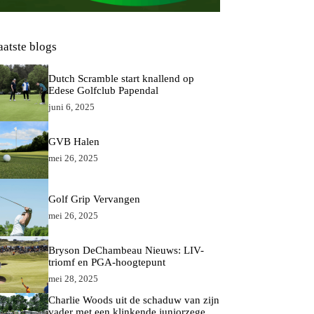
aatste blogs
Dutch Scramble start knallend op
Edese Golfclub Papendal
juni 6, 2025
GVB Halen
mei 26, 2025
Golf Grip Vervangen
mei 26, 2025
Bryson DeChambeau Nieuws: LIV-
triomf en PGA-hoogtepunt
mei 28, 2025
Charlie Woods uit de schaduw van zijn
vader met een klinkende juniorzege