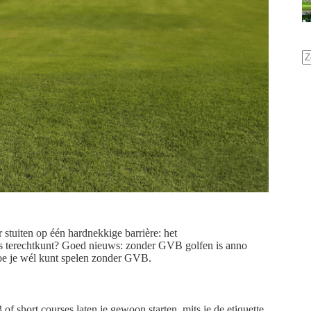
stuiten op één hardnekkige barrière: het
ens terechtkunt? Goed nieuws: zonder GVB golfen is anno
 hoe je wél kunt spelen zonder GVB.
f short courses laten je gewoon starten, mits je de etiquette